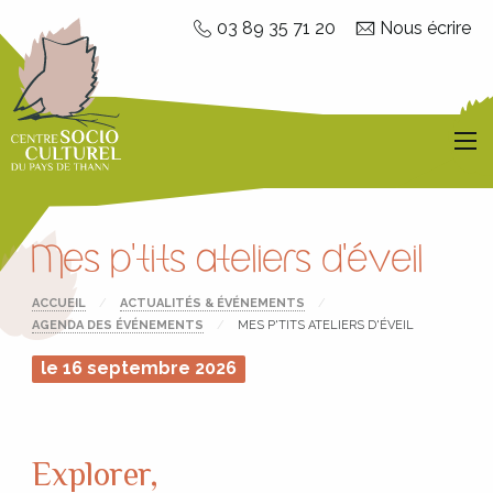
Aller directement à la navigation
03 89 35 71 20
Nous écrire
Aller directement au contenu
Men
Mes p'tits ateliers d'éveil
ACCUEIL
ACTUALITÉS & ÉVÉNEMENTS
AGENDA DES ÉVÉNEMENTS
CURRENT:
MES P'TITS ATELIERS D'ÉVEIL
le 16 septembre 2026
Explorer,