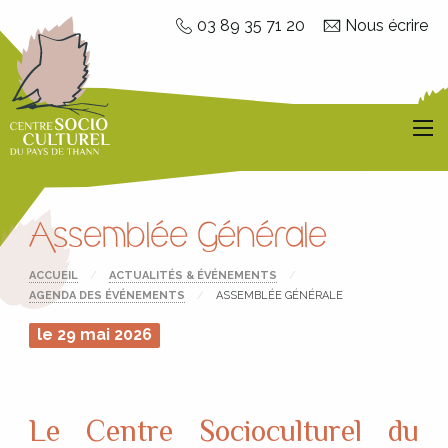
Aller directement à la navigation
03 89 35 71 20
Nous écrire
Aller directement au contenu
Men
Assemblée Générale
ACCUEIL
ACTUALITÉS & ÉVÉNEMENTS
AGENDA DES ÉVÉNEMENTS
CURRENT:
ASSEMBLÉE GÉNÉRALE
le 29 mai 2026
Le Centre Socioculturel du