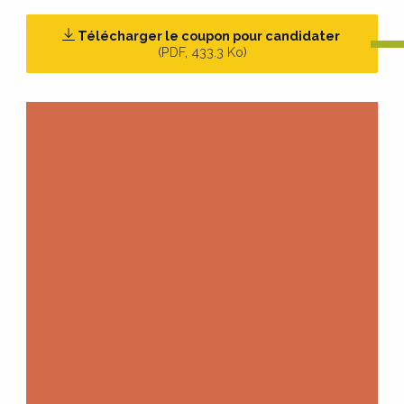
Télécharger le coupon pour candidater
(
PDF
, 433.3 Ko)